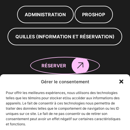
ADMINISTRATION
PROSHOP
QUILLES (INFORMATION ET RÉSERVATION)
RÉSERVER
Gérer le consentement
Heures d’ouverture
Pour offrir les meilleures expériences, nous utilisons des technologies
telles que les témoins pour stocker et/ou accéder aux informations des
Lundi
9:00 – 23:00
appareils. Le fait de consentir à ces technologies nous permettra de
Mardi
9:00 – 23:00
traiter des données telles que le comportement de navigation ou les ID
Mercredi
9:00 – 22:00
uniques sur ce site. Le fait de ne pas consentir ou de retirer son
Jeudi
9:00 – 23:00
consentement peut avoir un effet négatif sur certaines caractéristiques
et fonctions.
Vendredi
9:00 – 0:00