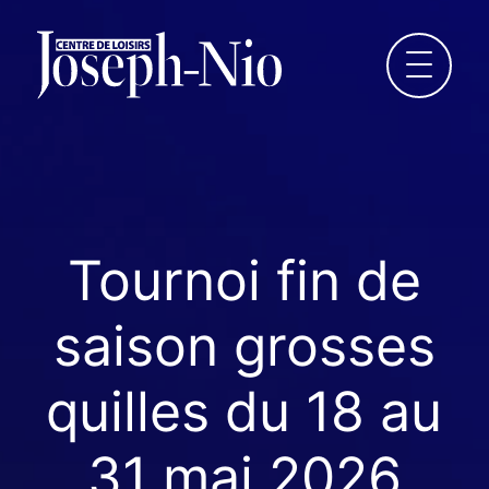
QUILLES
BINGO
Tournoi fin de
LOTO-QUÉBEC
saison grosses
LOCATION DE SALLES
quilles du 18 au
ÉVÈNEMENTS
31 mai 2026