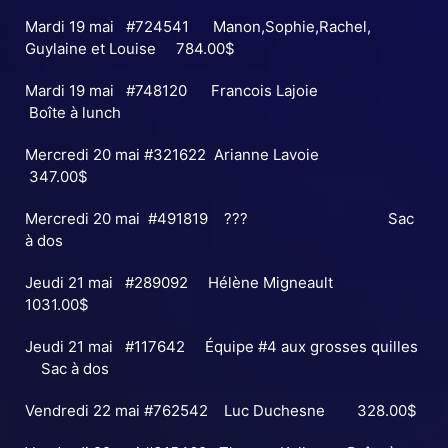
Mardi 19 mai #724541 Manon,Sophie,Rachel,
Guylaine et Louise 784.00$
Mardi 19 mai #748120 Francois Lajoie
Boîte à lunch
Mercredi 20 mai #321622 Arianne Lavoie
347.00$
Mercredi 20 mai #491819 ??? Sac
à dos
Jeudi 21 mai #289092 Hélène Migneault
1031.00$
Jeudi 21 mai #117642 Équipe #4 aux grosses quilles
Sac à dos
À PROPOS DU CENTRE
Vendredi 22 mai #762542 Luc Duchesne 328.00$
RESTAURANT – BAR