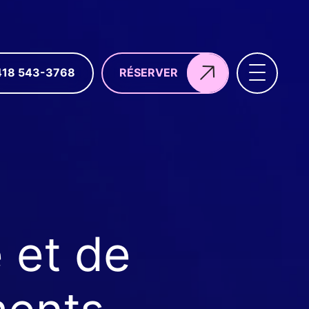
418 543-3768
RÉSERVER
SUIVEZ-NOUS
BINGO
é et de
QUILLES