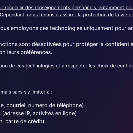
recueillir des renseignements personnels, notamment pour id
ependant, nous tenons à assurer la protection de la vie pri
ous employons ces technologies uniquement pour amé
onctions sont désactivées pour protéger la confidentia
lon leurs préférences.
ion de ces technologies et à respecter les choix de confiden
ais sans s’y limiter à :
e, courriel, numéro de téléphone)
s
(adresse IP, activités en ligne)
, carte de crédit).