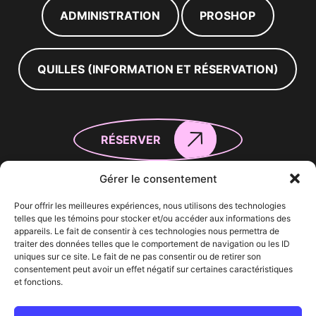
ADMINISTRATION
PROSHOP
QUILLES (INFORMATION ET RÉSERVATION)
RÉSERVER
Gérer le consentement
Heures d’ouverture
Pour offrir les meilleures expériences, nous utilisons des technologies
telles que les témoins pour stocker et/ou accéder aux informations des
Lundi
9:00 – 23:00
appareils. Le fait de consentir à ces technologies nous permettra de
Mardi
9:00 – 23:00
traiter des données telles que le comportement de navigation ou les ID
Mercredi
9:00 – 22:00
uniques sur ce site. Le fait de ne pas consentir ou de retirer son
Jeudi
9:00 – 23:00
consentement peut avoir un effet négatif sur certaines caractéristiques
et fonctions.
Vendredi
9:00 – 0:00
Samedi
8:00 – 0:00