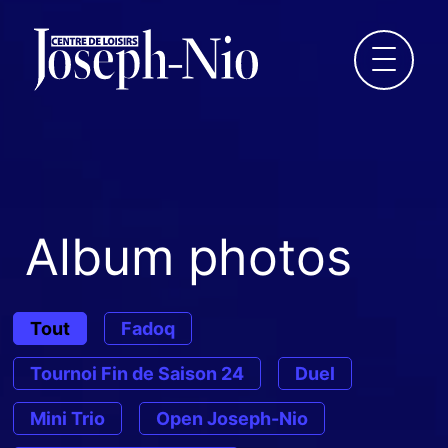
QUILLES
BINGO
Album photos
LOTO-QUÉBEC
Tout
Fadoq
LOCATION DE SALLES
Tournoi Fin de Saison 24
Duel
ÉVÈNEMENTS
Mini Trio
Open Joseph-Nio